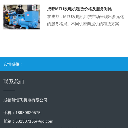
成都的专业维修团队通常建立24小时响应机
养成本可能超过5000元。但若忽视保养，设
性使其广泛应用于建筑、工业、商业和应急
成都MTU发电机租赁价格及服务对比
制，并在本地设立备件仓库。例如，某团队
备故障可能导致数万元的维修费用。例如，
领域。 高效能与低排放：环保与经济的双赢
在成都，MTU发电机租赁市场呈现出多元化
承诺在接到报修后1小时内响应，4小时内抵
某企业因未及时更换机油，导致发动机磨
MTU发电机采用先进的燃烧技术和排放控制
的服务格局。不同供应商提供的租赁方案在
达现场，并储备了90%以上常用备件，确保
损，最终花费8万元大修。 成本优化策略 通
系统，燃油效率较传统机型提升
价格、服务内容、设备性能等方面存在显著
快速修复。 定制化维护方案 针对不同客户
过签订长期维护合同、采购批量耗材、培训
15%-20%，同时满足国六排放标准。例
差异。对于临时用电需求的企业或个人而
需求，专业团队可提供定制化维护方案。例
操作人员等方式，可降低保养成本。例如，
如，某型号2000kW机组在满载运行时，燃
言，如何在众多选项中挑选出性价比高的方
如，为建筑工地提供高频次巡检服务，为数
某企业与维修团队签订年度合同，享受备件
油消耗率仅为198g/kWh，显著低于行业平
案，成为一门需要细致考量的学问。 价格差
据中心设计冗余维护计划。此外，其服务内
折扣和优先服务，年保养成本降低20%。
均水平。此外，其低排放特性使其成为成都
异：功率与租赁时长决定成本 MTU发电机
容涵盖清洁、润滑、滤芯更换等基础维护，
环保政策重点支持的设备类型。 低噪音与智
友情链接 :
的租赁价格主要受设备功率和租赁时长影
以及大修、升级等深度服务。
能化：适应城市环境 成都作为人口密集城
响。以成都市场为例，小型发电机组的日租
市，对噪音控制要求严格。MTU发电机通过
金可能低至数百元，而大型机组（如
联系我们
优化结构设计，将运行噪音控制在70分贝以
1000kW以上）的日租金可能超过千元。例
下，相当于普通对话音量。同时，其配备的
如，某供应商提供的400kW柴油发电机组日
智能控制系统可实时监测设备状态，自动调
成都凯恒飞机电有限公司
租金约为800元，而2000kW机组的日租金
整运行参数，确保稳定供电。例如，某医院
则可能达到2000元以上。此外，长期租赁
手机：18980820575
曾采用MTU发电机作为备用电源，在突发停
（如一个月以上）通常能享受折扣，短期租
电时，设备自动启动并切换供电，全程无感
邮箱：532337155@qq.com
赁则需承担更高的日租金。 不同供应商的定
知中断。 适用场景：从工地到数据中心