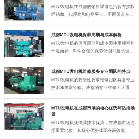
机型甚至达到欧VII标准。例如，某型号机组
MTU发电机在成都的销售渠道包括官方授权
氮氧化物排放量较国五标准降低50%。 噪音
经销商、代理商和电商平台。不同渠道在价
控制：符合城市要求 通过优化设计和配备降
格、服务和定制化能力上存在差异。 官方授
噪设备，MTU发电机可将噪音控制在70分
权经销商：服务与保障 官方经销商如成都易
贝以下，远低于成都规定的85分贝限值。
成都MTU发电机保养周期与成本解析
泰帝，提供原厂设备、技术支持和售后服
能效提升：助力碳中和 MTU发电机的高效
MTU发电机的保养周期和成本因使用频率和
务。其优势在于设备质量有保障，且可提供
燃烧技术和智能化管理，可降低燃油消耗和
环境而异。科学合理的保养计划可延长设备
定制化服务，如根据客户需求调整功率、配
碳排放。例如，某数据中心采用MTU发电机
寿命，降低长期成本。 保养周期：灵活调整
置或外观。例如，某企业曾定制一台低噪音
后，年碳排放量减少15%。 MTU发电机在
是关键 MTU官方建议的保养周期为：每运
机组，用于医院备用电源。 代理商：灵活与
成都市场的成功，得益于其技术优势、专业
成都MTU发电机维修服务专业团队的特点
行50小时进行基础检查（如油位、冷却
性价比 代理商通常代理多个品牌，可提供更
服务和政策适配性。无论是租赁、购买还是
MTU发电机的复杂性要求维修团队具备专业
液）；每200小时更换机油和滤芯；每500
多选择。其价格可能更具竞争力，但需注意
维护，用户均可通过科学决策，实现高效、
技术和丰富经验。成都的专业维修团队通常
小时进行全面检查（如气门间隙、喷油
设备来源和售后服务保障。例如，某代理商
环保、经济的用电目标。
具备以下特点： 技术认证与设备支持 专业
器）。但在成都的潮湿或多尘环境中，保养
曾为成都某活动提供短期租赁服务，并配备
团队需持有MTU官方认证，并配备原厂诊断
周期需缩短。例如，某建筑工地因环境恶
专业操作人员。 电商平台：便捷与风险 电
MTU发电机在成都市场的核心优势与适用场
工具。例如，某团队拥有MTU授权的ADEC
劣，将滤芯更换周期缩短至100小时。 成本
景
商平台如阿里巴巴，提供便捷的采购渠道，
电子管理系统诊断设备，可精准定位故障
分析：预防胜于治疗 保养成本主要包括人工
MTU发电机凭借其技术优势，在成都市场占
但需谨慎选择供应商。建议优先选择有官方
点。此外，其技术工程师需定期参加培训，
费、备件费和耗材费。以2000kW机组为
据重要地位。其核心优势体现在高效能、低
授权或高信誉度的商家，并要求提供原厂证
掌握新机型维修技术。 快速响应与备件储备
例，单次基础保养成本约为2000元，全面保
排放、低噪音和智能化管理等方面，这些特
明和售后服务承诺。