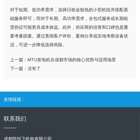
对于短期、低功率需求，选择日租金较低的小型机组并搭配基
础服务即可；而对于长期、高功率需求，全包式服务或长期租
赁协议可能更具成本效益。此外，供应商的信誉和口碑也是重
要考量因素。通过查阅客户评价、案例分享或实地考察设备状
况，可进一步降低选择风险。
上一篇：
MTU发电机在成都市场的核心优势与适用场景
下一篇：
没有了
友情链接 :
联系我们
成都凯恒飞机电有限公司