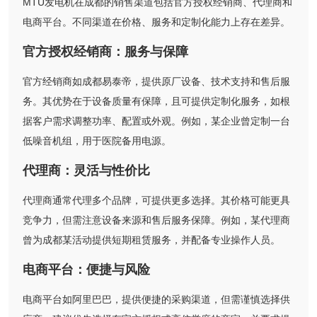
MTU发电机在成都的销售渠道包括官方授权经销商、代理商和
电商平台。不同渠道在价格、服务和定制化能力上存在差异。
官方授权经销商：服务与保障
官方经销商如成都易泰帝，提供原厂设备、技术支持和售后服
务。其优势在于设备质量有保障，且可提供定制化服务，如根
据客户需求调整功率、配置或外观。例如，某企业曾定制一台
低噪音机组，用于医院备用电源。
代理商：灵活与性价比
代理商通常代理多个品牌，可提供更多选择。其价格可能更具
竞争力，但需注意设备来源和售后服务保障。例如，某代理商
曾为成都某活动提供短期租赁服务，并配备专业操作人员。
电商平台：便捷与风险
电商平台如阿里巴巴，提供便捷的采购渠道，但需谨慎选择供