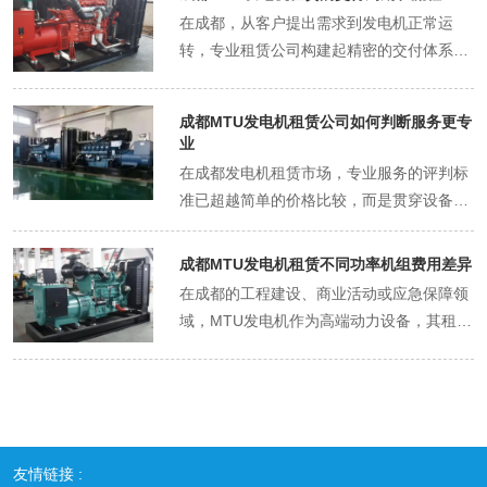
月仅需18万元（含运维）。某建筑公司曾将
在成都，从客户提出需求到发电机正常运
省下的102万元投入工程周转，三个月后项
转，专业租赁公司构建起精密的交付体系，
目收益覆盖租赁成本仍有盈余。这种资金杠
每个环节都暗藏时间管理的学问。 需求确认
杆在中小企业中尤为关键，相当于用15%的
的深度沟通 专业顾问会使用《负载计算
年化成本获得全额设备使用权。 运维成本的
成都MTU发电机租赁公司如何判断服务更专
表》，细化到每个用电设备的启动电流、持
隐性差异 自购设备需承担专职电工年薪约8
业
续功率。某商业综合体开业前，租赁方通过
万元，而租赁费用已包含24小时驻场服务。
在成都发电机租赁市场，专业服务的评判标
三天现场勘测，发现设计方低估了中央空调
某制造企业算过账：自购机组三年维护成本
准已超越简单的价格比较，而是贯穿设备全
启动负荷，及时调整机组配置，避免开业当
达27万元，相当于租赁费用的1.8倍。更关
生命周期的服务体系。 资质认证的硬性门槛
日跳闸风险。这种前置服务通常需要2-3个
键的是，租赁方批量采购滤芯、润滑油等耗
正规租赁公司需具备《特种设备安装改造维
成都MTU发电机租赁不同功率机组费用差异
工作日，却是保障交付质量的关键。 方案制
材，成本较零售价低30%-40%，这部分差
修许可证》《电力设施承装（修、试）许可
在成都的工程建设、商业活动或应急保障领
定的技术支撑 基于负载数据，工程师会绘制
价直接转化为客户收益。 使用效率的决胜因
证》等资质。MTU官方认证服务商更需通过
域，MTU发电机作为高端动力设备，其租赁
《供电系统拓扑图》，明确机组并机方式、
素 设备闲置是成本杀手。某物流园区自购的
年度设备抽检，其维护记录直接接入厂家数
费用差异常让用户感到困惑。这种差异并非
电缆走向、降噪措施。某数据中心租赁中，
300kW机组，年均使用率不足40%，折合每
据库。某企业曾因选择无证供应商，导致发
单纯由功率数字决定，而是设备性能、使用
方案包含双回路供电、自动切换开关等冗余
小时成本高达68元。而采用租赁模式，按需
电机组在关键时刻输出不稳，造成数十万元
场景与服务保障共同作用的结果。 功率与能
设计，虽增加初期成本，但确保UPS系统零
配置200kW-500kW机组，实际使用成本降
损失，这凸显资质审核的重要性。 设备管理
耗的双重影响 MTU发电机功率覆盖20kW至
中断切换。这种技术方案制定通常需1-2个
至42元/小时。这种弹性配置能力，在需求
的精细化程度 专业公司采用"一机一档"管理
3000kW区间，不同功率段机组的核心差异
工作日，复杂项目可能延长至5天。 合同签
波动大的行业中优势显著。 技术迭代的保值
模式，每台机组配备智能监控终端，实时采
友情链接 :
体现在燃料消耗与负载适应性上。以建筑工
订的风险管控 专业合同会设置"设备验收条