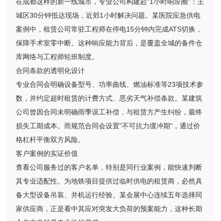
在成都这样的新一线城市，专业公司构建起"1小时响应圈"：主
城区30分钟抵达现场，近郊1小时解决问题。某医院应急供电
案例中，租赁公司常驻工程师在停电15分钟内完成ATS切换，
保障手术室零中断。这种响应能力背后，是覆盖全城的备件仓
库网络与工程师轮班制度。
合同条款的透明化设计
专业合同会明确设备型号、功率曲线、燃油标准等23项技术参
数，并约定超时租赁的计费方式、恶劣天气补偿条款。某建筑
公司曾因合同未明确雨季误工补偿，与租赁方产生纠纷，最终
损失工期成本。而规范合同会设置"不可抗力缓冲期"，通过价
格杠杆平衡双方风险。
客户案例的实证价值
查看公司服务过的客户名单，特别是同行业案例，能快速判断
其专业适配性。为地铁项目提供过临时供电的租赁商，必然具
备大型设备吊装、并机运行经验。某会展中心连续五年选择同
家供应商，正是看中其应对突发大负荷的预案能力，这种长期