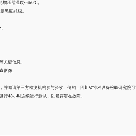
轮增压器温度≤650℃。
格曼黑度≤1级。
h。
等关键信息。
查影像。
并邀请第三方检测机构参与验收。例如，四川省特种设备检验研究院可提供专
进行48小时连续运行测试，以暴露潜在故障。