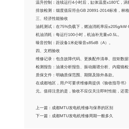
温升控制：连续运行4小时后，缸体温度≤180℃，涡
排放检测：烟度值应符合GB 20891-2014标准，林
三、经济性能验收
油耗测试：在75%负载下，燃油消耗率应≤205g/kW·
机油消耗：每运行100小时，机油补充量≤0.5L。
噪音控制：距设备1米处噪音≤85dB（A）。
四、文档验收
维修记录：包含故障代码、更换配件清单、扭矩数据
检测报告：油液分析报告、振动频谱分析、内窥镜检
质保文件：明确质保范围、期限及除外条款。
在成都地区，用户可要求维修商提供《验收指导书》，
元。值得注意的是，验收不应仅关注即时性能，还需
上一篇：
成都MTU发电机维修与保养的区别
下一篇：
成都MTU发电机维修周期一般多久